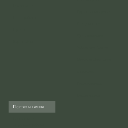
О компании
Грузопассажирские
Наши работы
Специальные
Правила
Для инвалидов
Карта сайта
Volkswagen Crafter
Mercedes-Benz Citan
Дипломы
Рекомендации
Сертификаты
Перетяжка салона
Слесарные и
сварочные работы