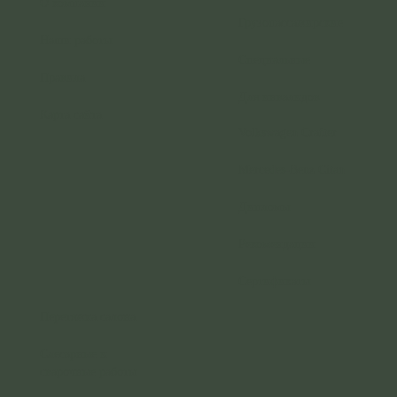
О компании
Грузопассажирские
Наши работы
Специальные
Правила
Для инвалидов
Карта сайта
Volkswagen Crafter
Mercedes-Benz Citan
Дипломы
Рекомендации
Сертификаты
Перетяжка салона
Слесарные и
сварочные работы