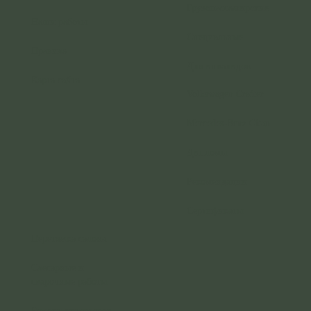
Грузопассажирские
Наши работы
Специальные
Правила
Для инвалидов
Карта сайта
Volkswagen Crafter
Mercedes-Benz Citan
Дипломы
Рекомендации
Сертификаты
Перетяжка салона
Слесарные и
сварочные работы
Ремонт интерьеров