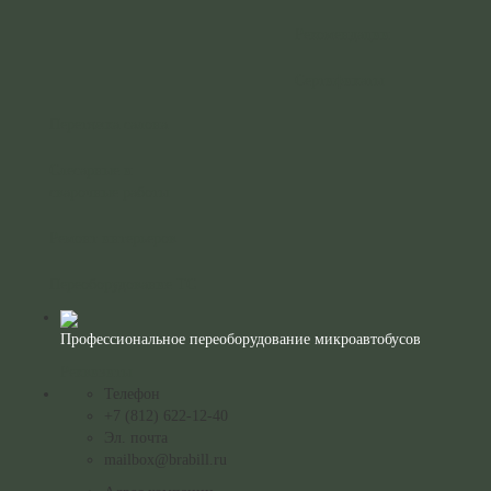
Рекомендации
Сертификаты
Перетяжка салона
Слесарные и
сварочные работы
Ремонт интерьеров
Переоборудование ТС
Профессиональное переоборудование микроавтобусов
Реквизиты
Телефон
+7 (812) 622-12-40
Эл. почта
mailbox@brabill.ru