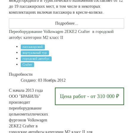
междугородного и туристического назначения составляет от 12
до 19 пассажирских мест, в том числе в некоторых
комплектациях включая пассажира в кресле-коляске.
Подробнее...
Переоборудование Volkswagen 2EKE2 Crafter в городской
автобус категории М2 класс II
пассажирский
виртуальный тур
городской автобус
Crafter
Подробности
Создано: 03 Ноябрь 2012
C начала 2013 года
Цена работ - от 310 000 ₽
ООО "БРАБИЛЬ"
производит
переоборудование
цельнометаллических
фургонов Volkswagen
2EKE2 Crafter в
городские автобусы категории М2 класс II для