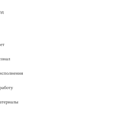
од
ет
сонал
 исполнения
работу
атериалы