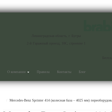
Ленинградская область, г. Бугры
2-й Гаражный проезд, 10С, строение 1
+7 
Беспл
О компании
Правила
Контакты
Блог
Mercedes-Benz Sprinter 414 (колесная база – 4025 мм) переоборуд