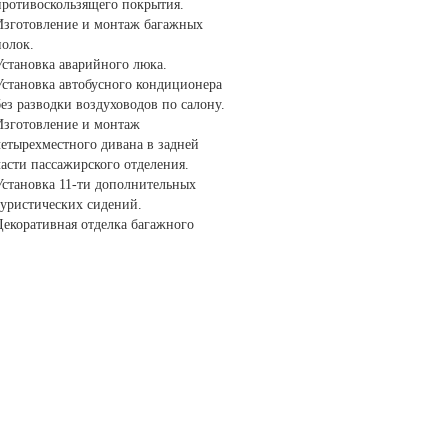
противоскользящего покрытия.
Изготовление и монтаж багажных
полок.
Установка аварийного люка.
Установка автобусного кондиционера
ез разводки воздуховодов по салону.
Изготовление и монтаж
четырехместного дивана в задней
асти пассажирского отделения.
Установка 11-ти дополнительных
туристических сидений.
Декоративная отделка багажного