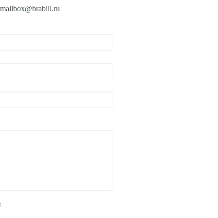
ailbox@brabill.ru
х