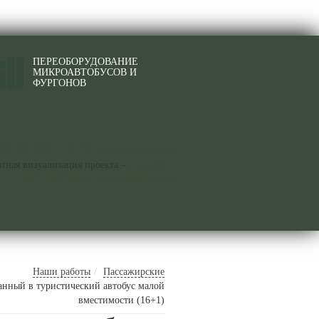
ПЕРЕОБОРУДОВАНИЕ
МИКРОАВТОБУСОВ И
ФУРГОНОВ
(812) 622-12-40
mailbox@brabill.ru
атная визуализация проекта –
Подробнее
00
00
10
- 18
МСК
Обратный звонок
Наши работы
Пассажирские
ованный в туристический автобус малой
вместимости (16+1)