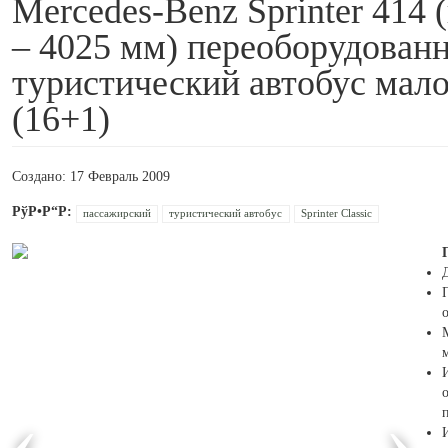
Mercedes-Benz Sprinter 414 
– 4025 мм) переоборудован
туристический автобус мал
(16+1)
Создано: 17 Февраль 2009
пассажирский
туристический автобус
Sprinter Classic
о
м
о
‹
›