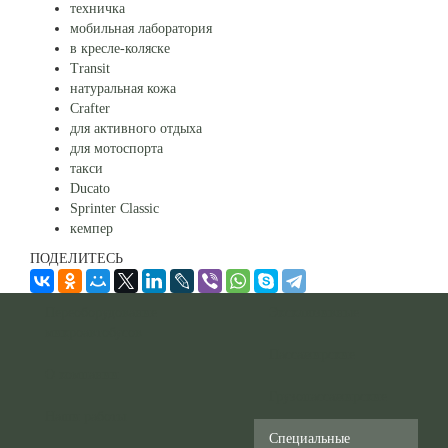
техничка
мобильная лаборатория
в кресле-коляске
Transit
натуральная кожа
Crafter
для активного отдыха
для мотоспорта
такси
Ducato
Sprinter Classic
кемпер
ПОДЕЛИТЕСЬ
Переоборудование
Эксклюзивные
микроавтобусов
Пассажирские
О компании
Грузопассажирские
Наши работы
Специальные