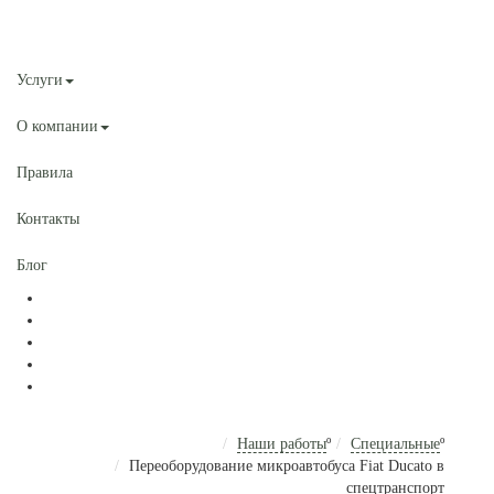
Наши работы
Услуги
О компании
Правила
Контакты
Блог
4 / 5
4 / 5
Наши работы
º
Специальные
º
Переоборудование микроавтобуса Fiat Ducato в
спецтранспорт