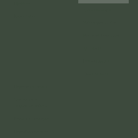
Правила
Для инвалидов
Карта сайта
Volkswagen Crafter
Mercedes-Benz Citan
Дипломы
Рекомендации
Сертификаты
Перетяжка салона
Слесарные и
сварочные работы
Ремонт интерьеров
Переоборудование ТС